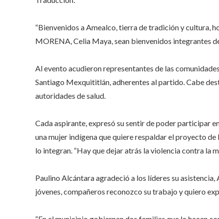
“Bienvenidos a Amealco, tierra de tradición y cultura, 
MORENA, Celia Maya, sean bienvenidos integrantes de la
Al evento acudieron representantes de las comunidades d
Santiago Mexquititlán, adherentes al partido. Cabe des
autoridades de salud.
Cada aspirante, expresó su sentir de poder participar e
una mujer indígena que quiere respaldar el proyecto de
lo integran. “Hay que dejar atrás la violencia contra la
Paulino Alcántara agradeció a los líderes su asistenci
jóvenes, compañeros reconozco su trabajo y quiero expr
“En el municipio gobiernan dos familias que lo hacen co