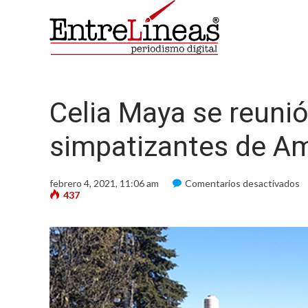
Celia Maya se reunió
simpatizantes de A
e
febrero 4, 2021, 11:06 am
Comentarios desactivados
Ce
437
M
s
r
c
mi
y
s
d
A