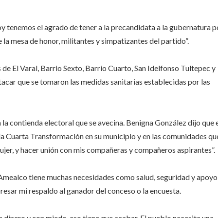
hoy tenemos el agrado de tener a la precandidata a la gubernatura p
 mesa de honor, militantes y simpatizantes del partido”.
e El Varal, Barrio Sexto, Barrio Cuarto, San Idelfonso Tultepec y
tacar que se tomaron las medidas sanitarias establecidas por las
n la contienda electoral que se avecina. Benigna González dijo que 
 la Cuarta Transformación en su municipio y en las comunidades qu
 mujer, y hacer unión con mis compañeras y compañeros aspirantes”.
a, Amealco tiene muchas necesidades como salud, seguridad y apoyo
esar mi respaldo al ganador del conceso o la encuesta.
n dinero y con miedo, eso tiene que acabar. El pueblo necesita una