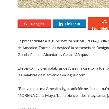
Google+
LinkedIn
StumbleU
La precandidata a la gubernatura por MORENA, Celia Ma
de Amealco. Entre ellos destacó la presencia de Benign
García, Paulino Alcántara y Cesar Márquez.
El evento inició en palabras de Anselma Gregoria Idelf
las palabras de bienvenida en legua otomí:
“Bienvenidos ma Amealco, ha̲i tradición ne jár ‘mui, nu’b
MORENA Celia Maya, ‘bu̲hu̲ bienvenidos integrantes jar
Traducción: