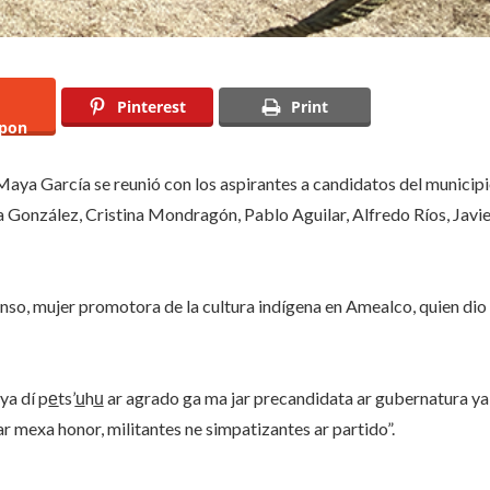
Pinterest
Print
pon
ya García se reunió con los aspirantes a candidatos del municip
a González, Cristina Mondragón, Pablo Aguilar, Alfredo Ríos, Javi
onso, mujer promotora de la cultura indígena en Amealco, quien dio
ya dí pe̲ts’u̲hu̲ ar agrado ga ma jar precandidata ar gubernatura ya
 mexa honor, militantes ne simpatizantes ar partido”.