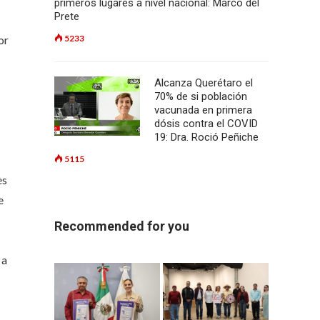
primeros lugares a nivel nacional: Marco del
Prete
or
5233
Alcanza Querétaro el
70% de si población
vacunada en primera
dósis contra el COVID
19: Dra. Roció Peñiche
5115
es
e
Recommended for you
 a