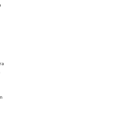
a
ra
a
En