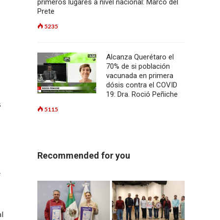
primeros lugares a nivel nacional: Marco del
Prete
5235
Alcanza Querétaro el
70% de si población
vacunada en primera
dósis contra el COVID
19: Dra. Roció Peñiche
s
5115
Recommended for you
e
al