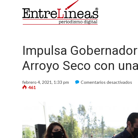
Impulsa Gobernador e
Arroyo Seco con una
en
febrero 4, 2021, 1:33 pm
Comentarios desactivados
Im
461
Go
el
des
soc
en
Ar
Se
co
un