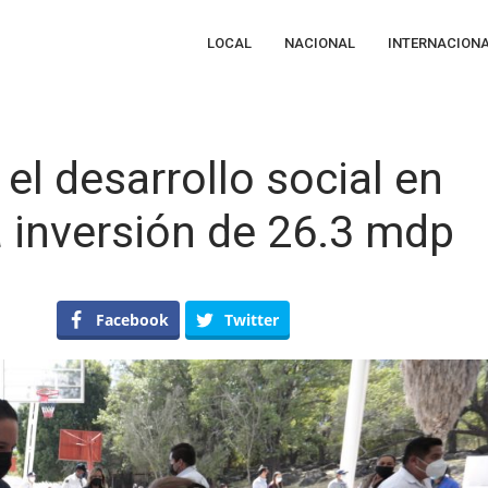
LOCAL
NACIONAL
INTERNACION
l desarrollo social en
 inversión de 26.3 mdp
pulsa
Facebook
Twitter
bernador
arrollo
ial
royo
co
n
a