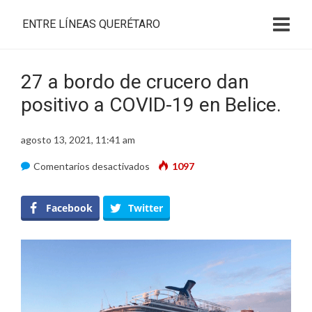
ENTRE LÍNEAS QUERÉTARO
27 a bordo de crucero dan
positivo a COVID-19 en Belice.
agosto 13, 2021, 11:41 am
en
Comentarios desactivados
1097
27
a
Facebook
Twitter
bordo
de
crucero
dan
positivo