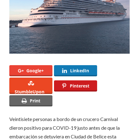
a
COVID-
19
en
Belice.
Google+
LinkedIn
Pinterest
StumbleUpon
Print
Veintisiete personas a bordo de un crucero Carnival
dieron positivo para COVID-19 justo antes de que la
embarcación se detuviera en Ciudad de Belice esta