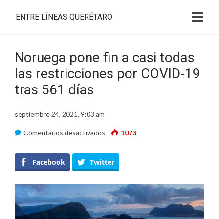
ENTRE LÍNEAS QUERÉTARO
Noruega pone fin a casi todas
las restricciones por COVID-19
tras 561 días
septiembre 24, 2021, 9:03 am
en
Comentarios desactivados
1073
Noruega
pone
Facebook
Twitter
fin
a
casi
todas