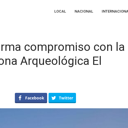
LOCAL
NACIONAL
INTERNACION
firma compromiso con la
ona Arqueológica El
epe
Facebook
Twitter
errero
afirma
mpromiso
n
eservación