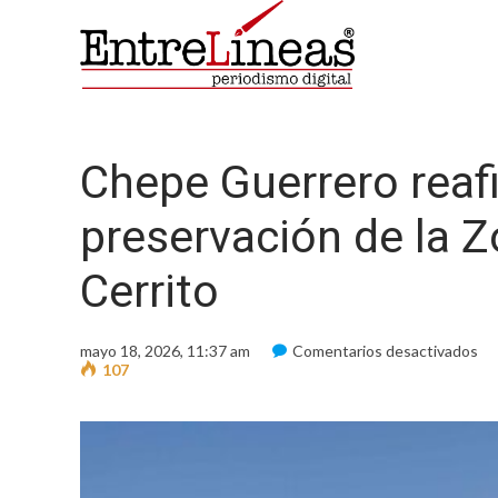
Chepe Guerrero rea
preservación de la Z
Cerrito
en
mayo 18, 2026, 11:37 am
Comentarios desactivados
Ch
107
Gu
re
co
co
la
pr