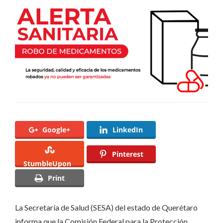
de
medicamentos
Google+
LinkedIn
Pinterest
StumbleUpon
Print
La Secretaría de Salud (SESA) del estado de Querétaro
informa que la Comisión Federal para la Protección